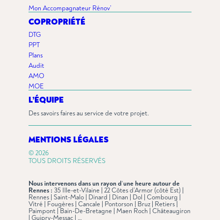
Mon Accompagnateur Rénov’
COPROPRIÉTÉ
DTG
PPT
Plans
Audit
AMO
MOE
L’ÉQUIPE
Des savoirs faires au service de votre projet.
MENTIONS LÉGALES
© 2026
TOUS DROITS RÉSERVÉS
Nous intervenons dans un rayon d
‘
une heure autour de
Rennes :
35 Ille-et-Vilaine | 22 Côtes d’Armor (côté Est) |
Rennes | Saint-Malo | Dinard | Dinan | Dol | Combourg |
Vitré | Fougères | Cancale | Pontorson | Bruz | Retiers |
Paimpont | Bain-De-Bretagne | Maen Roch | Châteaugiron
| Guipry-Messac | …